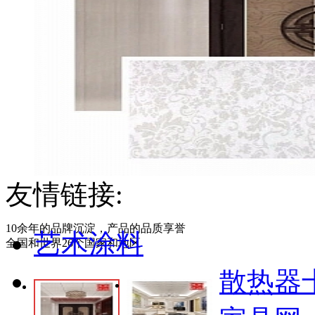
友情链接:
幻莹
10余年的品牌沉淀，产品的品质享誉
艺术涂料
全国和世界26个国家和地区
散热器