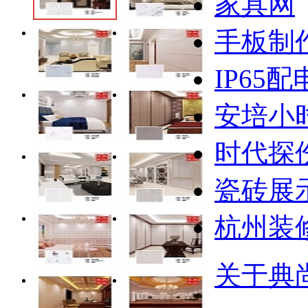
家具网
手板制
IP65
安培小
时代探
瓷砖展
杭州装
关于典