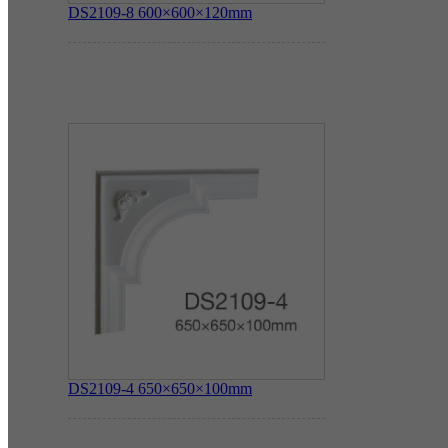
DS2109-8
600×600×120mm
DS2109-4
650×650×100mm