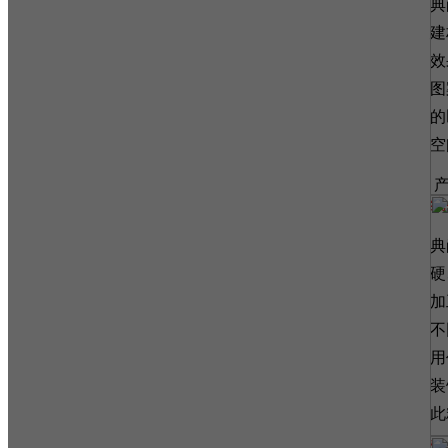
典
建
效
图
的
空
线
典
硬
加
不
用
装
此
软