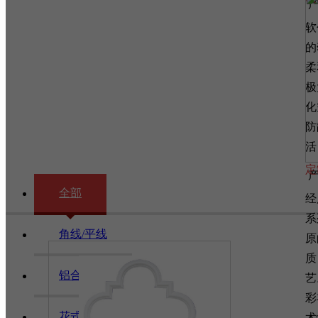
软
的
柔
极
化
防
活
定
全部
经
系
角线/平线
原
质
铝合金线条
艺
彩
花式灯盘
术