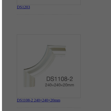
DS1203
DS1108-2
240×240×20mm