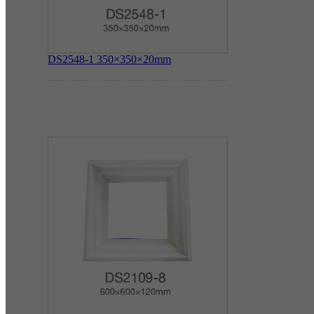
DS2548-1
350×350×20mm