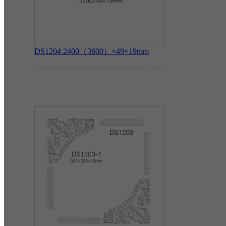
DS1204
2400（3600）×49×19mm