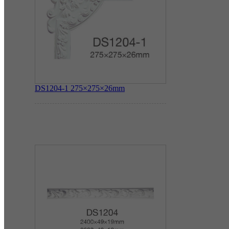
DS1204-1
275×275×26mm